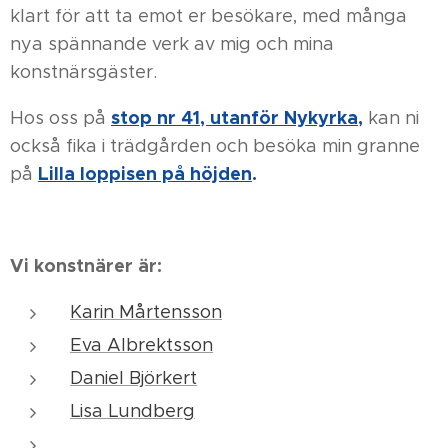
klart för att ta emot er besökare, med många
nya spännande verk av mig och mina
konstnärsgäster.
stop nr 41, utanför Nykyrka
,
Hos oss på
kan ni
också fika i trädgården och besöka min granne
Lilla loppisen på höjden
.
på
Vi konstnärer är:
Karin Mårtensson
Eva Albrektsson
Daniel Björkert
Lisa Lundberg