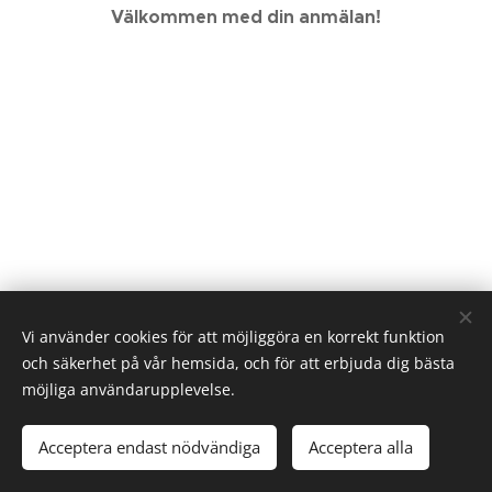
Välkommen med din anmälan!
Vi använder cookies för att möjliggöra en korrekt funktion
och säkerhet på vår hemsida, och för att erbjuda dig bästa
möjliga användarupplevelse.
© 2022 Karin Mårtensson
Acceptera endast nödvändiga
Acceptera alla
Skapad med
Webnode
Cookies